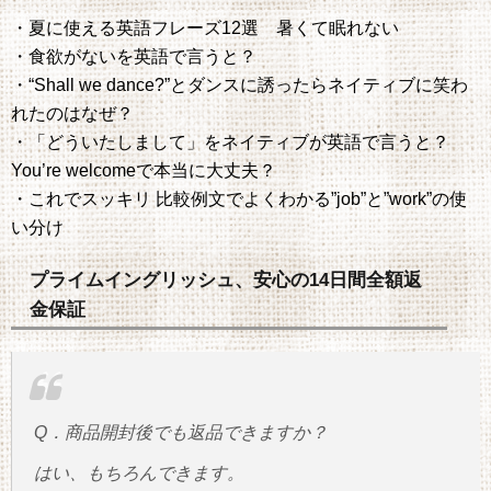
・夏に使える英語フレーズ12選 暑くて眠れない
・食欲がないを英語で言うと？
・“Shall we dance?”とダンスに誘ったらネイティブに笑わ
れたのはなぜ？
・「どういたしまして」をネイティブが英語で言うと？
You’re welcomeで本当に大丈夫？
・これでスッキリ 比較例文でよくわかる”job”と”work”の使
い分け
プライムイングリッシュ、安心の14日間全額返
金保証
Q．商品開封後でも返品できますか？
はい、もちろんできます。