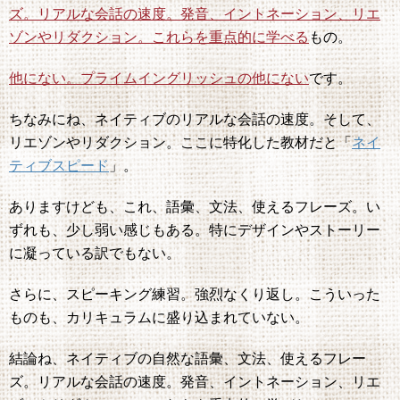
ズ。リアルな会話の速度。発音、イントネーション、リエ
ゾンやリダクション。これらを重点的に学べる
もの。
他にない。プライムイングリッシュの他にない
です。
ちなみにね、ネイティブのリアルな会話の速度。そして、
リエゾンやリダクション。ここに特化した教材だと「
ネイ
ティブスピード
」。
ありますけども、これ、語彙、文法、使えるフレーズ。い
ずれも、少し弱い感じもある。特にデザインやストーリー
に凝っている訳でもない。
さらに、スピーキング練習。強烈なくり返し。こういった
ものも、カリキュラムに盛り込まれていない。
結論ね、ネイティブの自然な語彙、文法、使えるフレー
ズ。リアルな会話の速度。発音、イントネーション、リエ