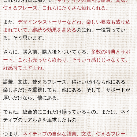
使えるフレーズ。これらにたくさん触れられる。
また、
デザインやストーリーなどね、楽しい要素も盛り込
まれていて、継続や効果を高める
のにね、一役買ってい
る。そう思います。
さらに、購入前、購入後とついてくる、
多数の特典とサポ
ート。これも売ったら終わり。そういう感じじゃなくて、
好感持てますよね。
語彙、文法、使えるフレーズ。得たいだけなら他にある。
楽しさだけを重視しても、他にある。そして、サポートが
厚いだけなら、他にある。
でもね、総合的にこれだけ揃っているもの。または、ネイ
ティブのリアルさを追求したもの。
つまり、
ネイティブの自然な語彙、文法、使えるフレー