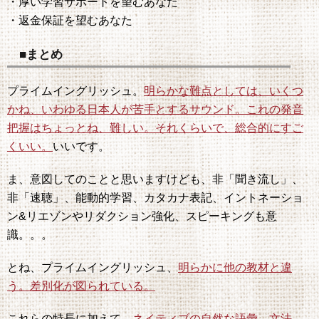
・厚い学習サポートを望むあなた
・返金保証を望むあなた
■まとめ
プライムイングリッシュ。
明らかな難点としては、いくつ
かね、いわゆる日本人が苦手とするサウンド。これの発音
把握はちょっとね、難しい。それくらいで、総合的にすご
くいい。
いいです。
ま、意図してのことと思いますけども、非「聞き流し」、
非「速聴」、能動的学習、カタカナ表記、イントネーショ
ン&リエゾンやリダクション強化、スピーキングも意
識。。。
とね、プライムイングリッシュ、
明らかに他の教材と違
う。差別化が図られている。
これらの特長に加えて、
ネイティブの自然な語彙、文法、