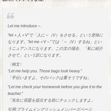
Let me introduce～.
“let＋人＋V”で「人に～（V）をさせる」という意味に
なります。”let me＋V～”では「～（V）するね」とい
うニュアンスになります。この文の場合、「私に紹介
させて」という訳になります。
〈例文〉
“Let me help you. Those bags look heavy.”
「手伝いますよ。そのバックは重そうですね」
“Let me check your homework before you give it to the
teacher.”
「先生に宿題を提出する前にチェックしますよ」
引用:プライムイングリッシュメンバーズページ