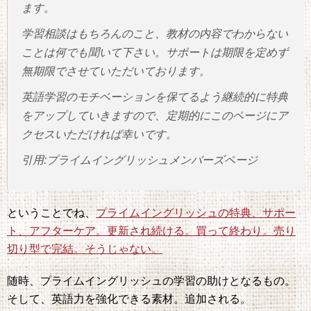
ます。
学習相談はもちろんのこと、教材の内容でわからない
ことは何でも聞いて下さい。サポートは期限を定めず
無期限でさせていただいております。
英語学習のモチベーションを保てるよう継続的に特典
をアップしていきますので、定期的にこのページにア
クセスいただければ幸いです。
引用:プライムイングリッシュメンバーズページ
ということでね、
プライムイングリッシュの特典、サポー
ト、アフターケア。更新され続ける。買って終わり。売り
切り型で完結。そうじゃない。
随時、プライムイングリッシュの学習の助けとなるもの。
そして、英語力を強化できる素材。追加される。