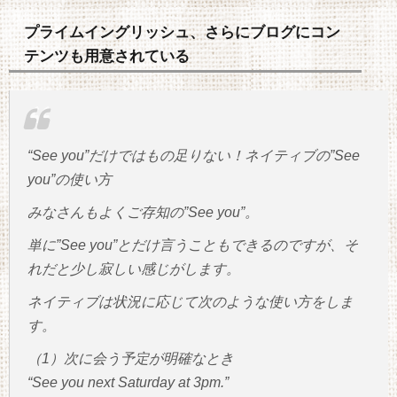
プライムイングリッシュ、さらにブログにコン
テンツも用意されている
“See you”だけではもの足りない！ネイティブの”See
you”の使い方
みなさんもよくご存知の”See you”。
単に”See you”とだけ言うこともできるのですが、そ
れだと少し寂しい感じがします。
ネイティブは状況に応じて次のような使い方をしま
す。
（1）次に会う予定が明確なとき
“See you next Saturday at 3pm.”