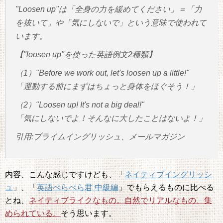
"Loosen up"は「全身の力を緩めてください」＝「力
を抜いて」や「気にしないで」という意味で使われて
います。
【"loosen up"を使った英語例文2種類】
（1）"Before we work out, let's loosen up a little!"
「運動する前にまずはちょっと身体をほぐそう！」
（2）"Loosen up! It's not a big deal!"
「気にしないでよ！そんなに大したことはないよ！」
引用:プライムイングリッシュ、メールマガジン
内容、こんな感じですけども、「
ネイティブイングリッシ
ュ
」、「
英語ぺらぺら君 中級編
」でもらえるものに比べる
とね、
ネイティブライクなもの。自然でリアルなもの、集
められている。
そう思います。