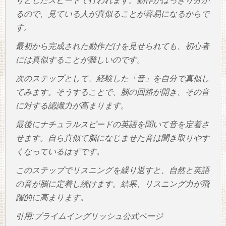
りとしたスピードで行われます。動作がはっきり分か
るので、見ている人が真似ることが容易になるからで
す。
最初から完成された動作だけを見せられても、初心者
には真似することが難しいのです。
次のステップとして、経験した「音」を自分で真似し
てみます。そうすることで、脳の回路が開き、その音
に対する認識力が高まります。
最後にナチュラルスピードの英語を聞いて音を定着さ
せます。自ら真似て脳になじませた音は聞き取りやす
くなっているはずです。
このステップでリスニングを繰り返すと、自然と英語
の音が脳に定着し続けます。結果、リスニング力が飛
躍的に高まります。
引用:プライムイングリッシュ公式ページ