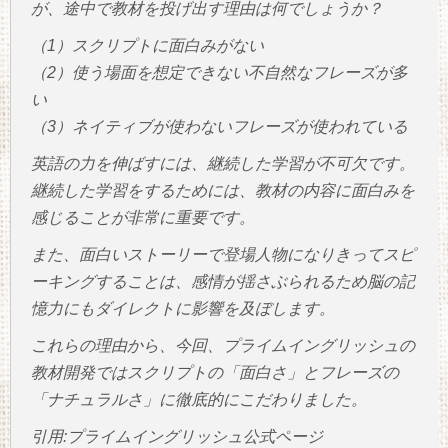
が、途中で教材を投げ出す理由は何でしょうか？
（1）スクリプトに面白みがない
（2）使う場面を想定できない不自然なフレーズが多
い
（3）ネイティブが使わないフレーズが使われている
英語の力を伸ばすには、継続した学習が不可欠です。
継続した学習をするためには、教材の内容に面白みを
感じることが非常に重要です。
また、面白いストーリーで登場人物になりきってスピ
ーキングすることは、感情が揺さぶられるため脳の記
憶力にもダイレクトに影響を及ぼします。
これらの理由から、今回、プライムイングリッシュの
教材開発ではスクリプトの「面白さ」とフレーズの
「ナチュラルさ」に徹底的にこだわりました。
引用:プライムイングリッシュ公式ページ