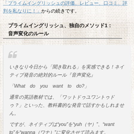
「プライムイングリッシュの評価、レビュー、口コミ、評
判を私なりに！」
からの続きです。
プライムイングリッシュ、独自のメソッド1：
音声変化のルール
いきなり今日から「聞き取れる」を実感できる！ネイ
ティブ発音の絶対的ルール『音声変化』
「What do you want to do?」
通常の英語教材では、「ワットドゥユワントゥド
ゥ？」といった、教科書的な発音で話すかもしれませ
ん。
ですが、ネイティブは“you”を“yuh（ヤ）”、“want
to”を“wanna（ワナ）”に変化させて読みます。