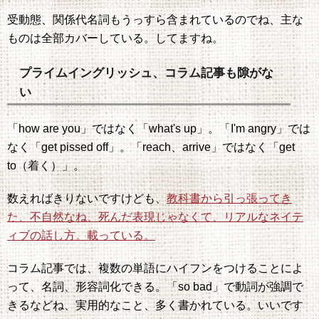
受動態、関係代名詞もうっすら含まれているのでね、主な
ものは全部カバーしている。してますね。
プライムイングリッシュ、コラム記事も隙がな
い
「how are you」ではなく「what's up」。「I'm angry」では
なく「get pissed off」。「reach、arrive」ではなく「get
to（着く）」。
数えればきりないですけども、
教科書から引っ張ってき
た、不自然なね、死んだ表現じゃなくて、リアルなネイテ
ィブの話し方。載っている。
コラム記事では、複数の単語にハイフンをつけることによ
って、名詞、形容詞化できる。「so bad」で動詞が強調で
きるなどね、実用的なこと、多く書かれている。いいです