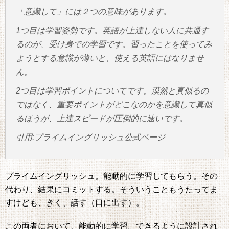
「意識して」には２つの意味があります。
1つ目は学習姿勢です。英語が上達しない人に共通す
るのが、受け身での学習です。習ったことを使ってみ
ようとする意識が薄いと、使える英語にはなりませ
ん。
2つ目は学習ポイントについてです。漠然と真似るの
ではなく、重要ポイントがどこなのかを意識して真似
るほうが、上達スピードが圧倒的に速いです。
引用:プライムイングリッシュ公式ページ
プライムイングリッシュ。能動的に学習してもらう。その
代わり、結果にコミットする。そういうこともうたってま
すけども、きく、話す（口に出す）。
この両者において、能動的に学習。できるように設計され