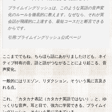
プライムイングリッシュは、このような英語の音声変
化のルールを徹底的に教えます。なぜなら、それが英
会話が飛躍的に上達する、最短コースだと断言できる
からです。
引用:プライムイングリッシュ公式ページ
ここまででもね、ちらほら話にあがりましたけども、ネイ
ティブ特有の音。語と語がつながることにより起こる、音
声変化。
一般的にはリエゾン、リダクション。そういう風に言及さ
れる点。
これ、「カタカナ表記（カタカナ英語ではない）」と、ゆ
っくりな音声。耳と目で、強力に学習できる。プライムイ
ングリッシュ。そういう風にできている。