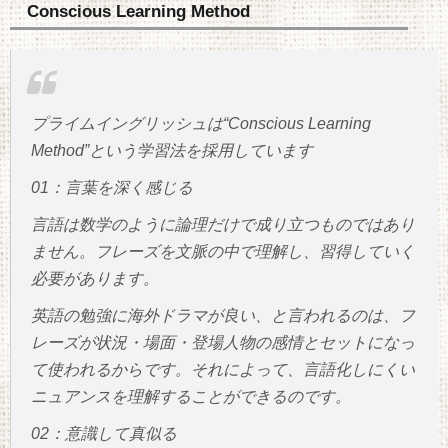
Conscious Learning Method
プライムイングリッシュは“Conscious Learning
Method”という学習法を採用しています
01：言葉を深く感じる
言語は数学のように論理だけで成り立つものではあり
ません。フレーズを文脈の中で理解し、習得していく
必要があります。
英語の勉強に海外ドラマが良い、と言われるのは、フ
レーズが状況・場面・登場人物の感情とセットになっ
て使われるからです。それによって、言語化しにくい
ニュアンスを理解することができるのです。
02：意識して真似る